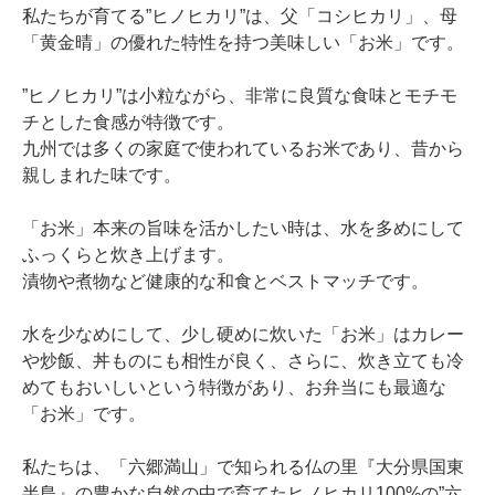
私たちが育てる”ヒノヒカリ”は、父「コシヒカリ」、母
「黄金晴」の優れた特性を持つ美味しい「お米」です。
”ヒノヒカリ”は小粒ながら、非常に良質な食味とモチモ
チとした食感が特徴です。
九州では多くの家庭で使われているお米であり、昔から
親しまれた味です。
「お米」本来の旨味を活かしたい時は、水を多めにして
ふっくらと炊き上げます。
漬物や煮物など健康的な和食とベストマッチです。
水を少なめにして、少し硬めに炊いた「お米」はカレー
や炒飯、丼ものにも相性が良く、さらに、炊き立ても冷
めてもおいしいという特徴があり、お弁当にも最適な
「お米」です。
私たちは、「六郷満山」で知られる仏の里『大分県国東
半島』の豊かな自然の中で育てたヒノヒカリ100%の”六