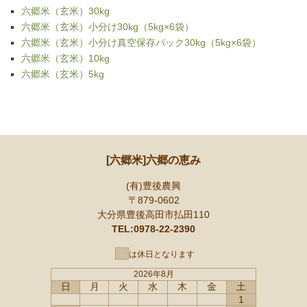
六郷米（玄米）30kg
六郷米（玄米）小分け30kg（5kg×6袋）
六郷米（玄米）小分け真空保存パック30kg（5kg×6袋）
六郷米（玄米）10kg
六郷米（玄米）5kg
[六郷米]六郷の恵み
(有)豊後農興
〒879-0602
大分県豊後高田市払田110
TEL:0978-22-2390
は休日となります
2026年8月
日
月
火
水
木
金
土
1