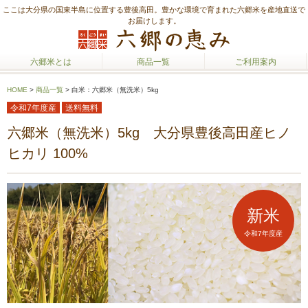
ここは大分県の国東半島に位置する豊後高田。豊かな環境で育まれた六郷米を産地直送で
お届けします。
六郷米とは
商品一覧
ご利用案内
HOME
>
商品一覧
>
白米：六郷米（無洗米）5kg
令和7年度産
送料無料
六郷米（無洗米）5kg 大分県豊後高田産ヒノ
ヒカリ 100%
新米
令和7年度産