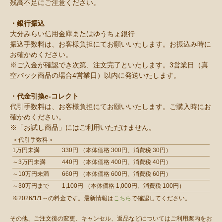
残高不足にご注意ください。
・銀行振込
大分みらい信用金庫またはゆうちょ銀行
振込手数料は、お客様負担にてお願いいたします。お振込み時に
お確かめください。
※ご入金が確認でき次第、注文完了といたします。3営業日（真
空パック商品の場合4営業日）以内に発送いたします。
・代金引換e-コレクト
代引手数料は、お客様負担にてお願いいたします。ご購入時にお
確かめください。
※「お試し商品」にはご利用いただけません。
＜代引手数料＞
1万円未満
330円 （本体価格 300円、消費税 30円）
～3万円未満
440円 （本体価格 400円、消費税 40円）
～10万円未満
660円 （本体価格 600円、消費税 60円）
～30万円まで
1,100円 （本体価格 1,000円、消費税 100円）
※2026/1/1～の料金です。最新情報は
こちら
で確認してください。
その他、ご注文後の変更、キャンセル、返品などについてはご利用案内をお