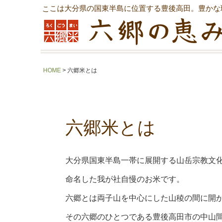
ここは大分県の国東半島に位置する豊後高田。豊かな
HOME
> 六郷米とは
六郷米とは
大分県国東半島一帯に展開する山岳宗教文
命名した我が社自慢のお米です。
六郷とは両子山を中心にした山稜の間に開か
その六郷のひとつである豊後高田市の中山