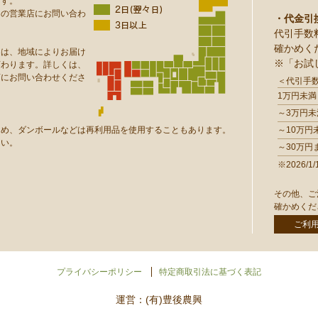
ます。
りの営業店にお問い合わ
・代金引
代引手数
確かめく
達は、地域によりお届け
※「お試
変わります。詳しくは、
店にお問い合わせくださ
＜代引手
1万円未満
～3万円未
ため、ダンボールなどは再利用品を使用することもあります。
～10万円
さい。
～30万円
※2026
その他、ご
確かめくだ
ご利
プライバシーポリシー
特定商取引法に基づく表記
運営：(有)豊後農興