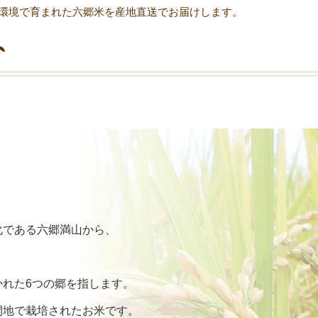
環境で育まれた六郷米を産地直送でお届けします。
化である六郷満山から、
れた6つの郷を指します。
間地で栽培されたお米です。