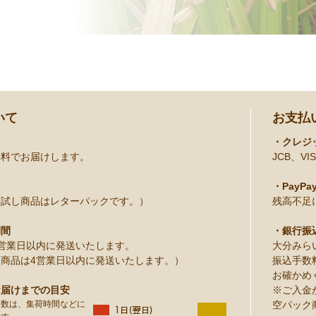
いて
お支払
・クレジ
無料でお届けします。
JCB、VIS
・PayPa
お試し商品はレターパックです。）
残高不足
期間
・銀行振
営業日以内に発送いたします。
大分みら
商品は4営業日以内に発送いたします。）
振込手数
お確かめ
お届けまでの目安
※ご入金
日数は、集荷時間などに
空パック