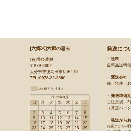
[六郷米]六郷の恵み
発送につ
・送料
(有)豊後農興
全商品送料
〒879-0602
大分県豊後高田市払田110
・運送会社
TEL:0978-22-2390
佐川急便（
は休日となります
・発送準備
2026年8月
ご注文後、3
日
月
火
水
木
金
土
1
（真空パック
2
3
4
5
6
7
8
9
10
11
12
13
14
15
・発送から
16
17
18
19
20
21
22
お届けまでの
23
24
25
26
27
28
29