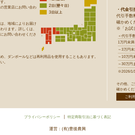
ます。
りの営業店にお問い合わ
・代金引
代引手数
確かめく
達は、地域によりお届け
※「お試
変わります。詳しくは、
店にお問い合わせくださ
＜代引手
1万円未満
～3万円未
ため、ダンボールなどは再利用品を使用することもあります。
～10万円
さい。
～30万円
※2026
その他、ご
確かめくだ
ご利
プライバシーポリシー
特定商取引法に基づく表記
運営：(有)豊後農興