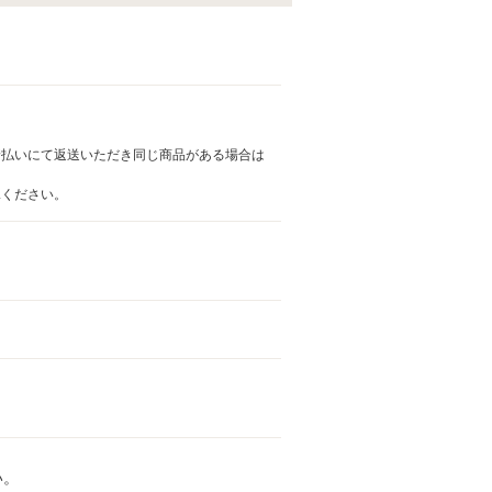
着払いにて返送いただき同じ商品がある場合は
承ください。
い。