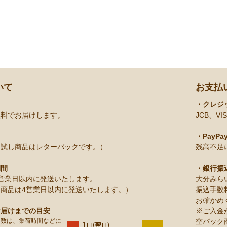
いて
お支払
・クレジ
無料でお届けします。
JCB、VIS
・PayPa
お試し商品はレターパックです。）
残高不足
期間
・銀行振
営業日以内に発送いたします。
大分みら
商品は4営業日以内に発送いたします。）
振込手数
お確かめ
お届けまでの目安
※ご入金
日数は、集荷時間などに
空パック