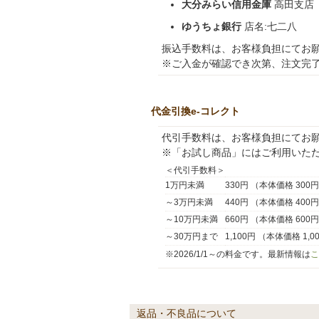
大分みらい信用金庫
高田支店
ゆうちょ銀行
店名:七二八
振込手数料は、お客様負担にてお
※ご入金が確認でき次第、注文完了
代金引換e-コレクト
代引手数料は、お客様負担にてお
※「お試し商品」にはご利用いた
＜代引手数料＞
1万円未満
330円 （本体価格 300
～3万円未満
440円 （本体価格 400
～10万円未満
660円 （本体価格 600
～30万円まで
1,100円 （本体価格 1,
※2026/1/1～の料金です。最新情報は
こ
返品・不良品について