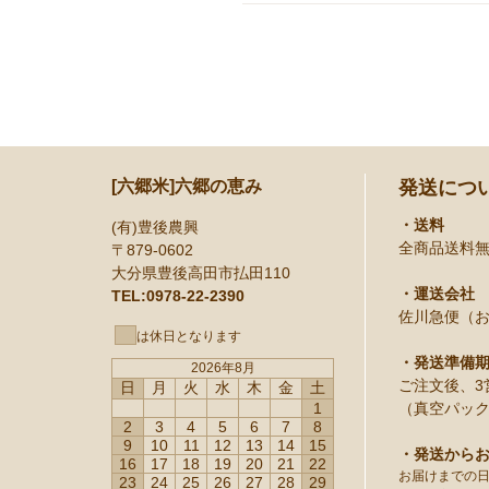
[六郷米]六郷の恵み
発送につ
・送料
(有)豊後農興
全商品送料
〒879-0602
大分県豊後高田市払田110
・運送会社
TEL:0978-22-2390
佐川急便（
は休日となります
・発送準備
2026年8月
ご注文後、3
日
月
火
水
木
金
土
1
（真空パック
2
3
4
5
6
7
8
9
10
11
12
13
14
15
・発送から
16
17
18
19
20
21
22
お届けまでの
23
24
25
26
27
28
29