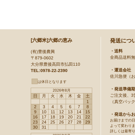
[六郷米]六郷の恵み
発送につ
・送料
(有)豊後農興
全商品送料
〒879-0602
大分県豊後高田市払田110
・運送会社
TEL:0978-22-2390
佐川急便（
は休日となります
・発送準備
2026年8月
ご注文後、3
日
月
火
水
木
金
土
1
（真空パック
2
3
4
5
6
7
8
9
10
11
12
13
14
15
・発送から
16
17
18
19
20
21
22
お届けまでの
23
24
25
26
27
28
29
よって変わり
30
31
詳しくは最寄