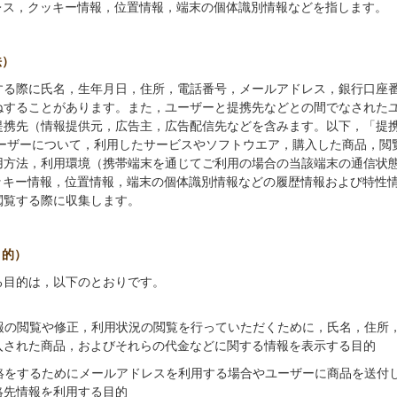
レス，クッキー情報，位置情報，端末の個体識別情報などを指します。
法）
する際に氏名，生年月日，住所，電話番号，メールアドレス，銀行口座
ねすることがあります。また，ユーザーと提携先などとの間でなされた
提携先（情報提供元，広告主，広告配信先などを含みます。以下，「提
ユーザーについて，利用したサービスやソフトウエア，購入した商品，閲
用方法，利用環境（携帯端末を通じてご利用の場合の当該端末の通信状
クッキー情報，位置情報，端末の個体識別情報などの履歴情報および特性
閲覧する際に収集します。
目的）
る目的は，以下のとおりです。
報の閲覧や修正，利用状況の閲覧を行っていただくために，氏名，住所
入された商品，およびそれらの代金などに関する情報を表示する目的
絡をするためにメールアドレスを利用する場合やユーザーに商品を送付
絡先情報を利用する目的