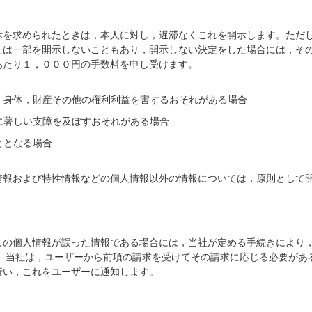
示を求められたときは，本人に対し，遅滞なくこれを開示します。ただ
たは一部を開示しないこともあり，開示しない決定をした場合には，そ
あたり１，０００円の手数料を申し受けます。
，身体，財産その他の権利利益を害するおそれがある場合
に著しい支障を及ぼすおそれがある場合
ととなる場合
情報および特性情報などの個人情報以外の情報については，原則として
）
己の個人情報が誤った情報である場合には，当社が定める手続きにより
。 当社は，ユーザーから前項の請求を受けてその請求に応じる必要があ
行い，これをユーザーに通知します。