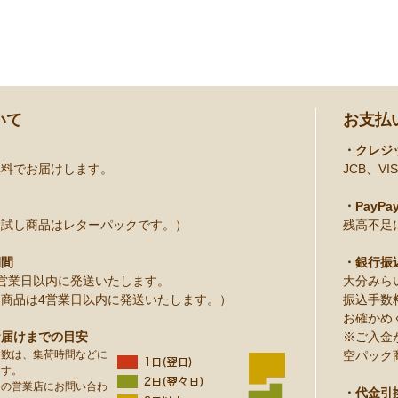
いて
お支払
・クレジ
無料でお届けします。
JCB、VIS
・PayPa
お試し商品はレターパックです。）
残高不足
期間
・銀行振
営業日以内に発送いたします。
大分みら
商品は4営業日以内に発送いたします。）
振込手数
お確かめ
お届けまでの目安
※ご入金
日数は、集荷時間などに
空パック
ます。
りの営業店にお問い合わ
・代金引