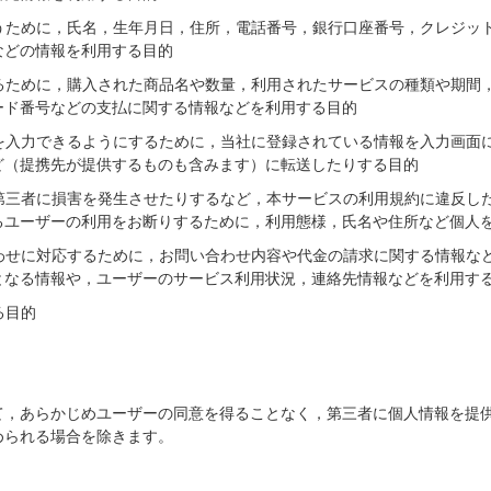
うために，氏名，生年月日，住所，電話番号，銀行口座番号，クレジッ
などの情報を利用する目的
るために，購入された商品名や数量，利用されたサービスの種類や期間
ード番号などの支払に関する情報などを利用する目的
を入力できるようにするために，当社に登録されている情報を入力画面
ど（提携先が提供するものも含みます）に転送したりする目的
第三者に損害を発生させたりするなど，本サービスの利用規約に違反し
るユーザーの利用をお断りするために，利用態様，氏名や住所など個人
わせに対応するために，お問い合わせ内容や代金の請求に関する情報な
となる情報や，ユーザーのサービス利用状況，連絡先情報などを利用す
る目的
て，あらかじめユーザーの同意を得ることなく，第三者に個人情報を提
められる場合を除きます。