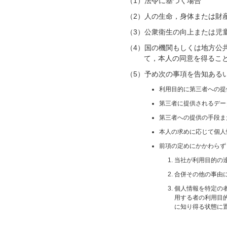
（1）法令に基づく場合
（2）人の生命，身体または財
（3）公衆衛生の向上または児
（4）国の機関もしくは地方公
て，本人の同意を得るこ
（5）予め次の事項を告知ある
利用目的に第三者への提
第三者に提供されるデー
第三者への提供の手段ま
本人の求めに応じて個人
前項の定めにかかわらず
当社が利用目的の
合併その他の事由
個人情報を特定の
用する者の利用目
に知り得る状態に