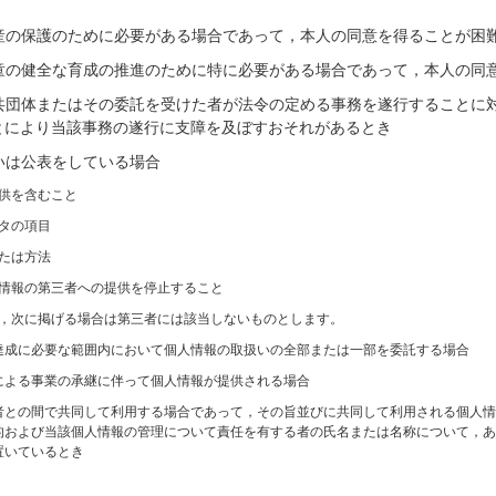
産の保護のために必要がある場合であって，本人の同意を得ることが困
童の健全な育成の推進のために特に必要がある場合であって，本人の同
共団体またはその委託を受けた者が法令の定める事務を遂行することに
とにより当該事務の遂行に支障を及ぼすおそれがあるとき
いは公表をしている場合
供を含むこと
タの項目
たは方法
情報の第三者への提供を停止すること
，次に掲げる場合は第三者には該当しないものとします。
達成に必要な範囲内において個人情報の取扱いの全部または一部を委託する場合
による事業の承継に伴って個人情報が提供される場合
者との間で共同して利用する場合であって，その旨並びに共同して利用される個人情
的および当該個人情報の管理について責任を有する者の氏名または名称について，あ
置いているとき