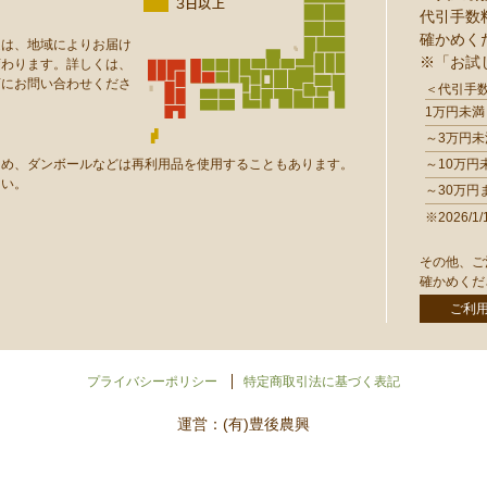
代引手数
確かめく
達は、地域によりお届け
※「お試
変わります。詳しくは、
店にお問い合わせくださ
＜代引手
1万円未満
～3万円未
ため、ダンボールなどは再利用品を使用することもあります。
～10万円
さい。
～30万円
※2026
その他、ご
確かめくだ
ご利
プライバシーポリシー
特定商取引法に基づく表記
運営：(有)豊後農興