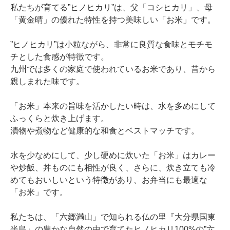
私たちが育てる”ヒノヒカリ”は、父「コシヒカリ」、母
「黄金晴」の優れた特性を持つ美味しい「お米」です。
”ヒノヒカリ”は小粒ながら、非常に良質な食味とモチモ
チとした食感が特徴です。
九州では多くの家庭で使われているお米であり、昔から
親しまれた味です。
「お米」本来の旨味を活かしたい時は、水を多めにして
ふっくらと炊き上げます。
漬物や煮物など健康的な和食とベストマッチです。
水を少なめにして、少し硬めに炊いた「お米」はカレー
や炒飯、丼ものにも相性が良く、さらに、炊き立ても冷
めてもおいしいという特徴があり、お弁当にも最適な
「お米」です。
私たちは、「六郷満山」で知られる仏の里『大分県国東
半島』の豊かな自然の中で育てたヒノヒカリ100%の”六