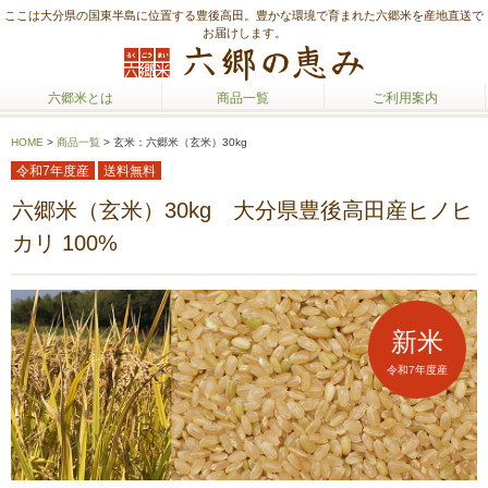
ここは大分県の国東半島に位置する豊後高田。豊かな環境で育まれた六郷米を産地直送で
お届けします。
六郷米とは
商品一覧
ご利用案内
HOME
>
商品一覧
>
玄米：六郷米（玄米）30kg
令和7年度産
送料無料
六郷米（玄米）30kg 大分県豊後高田産ヒノヒ
カリ 100%
新米
令和7年度産