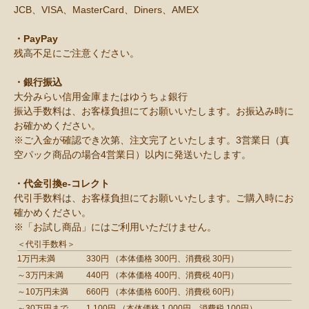
JCB、VISA、MasterCard、Diners、AMEX
・PayPay
残高不足にご注意ください。
・銀行振込
大分みらい信用金庫またはゆうちょ銀行
振込手数料は、お客様負担にてお願いいたします。お振込み時に
お確かめください。
※ご入金が確認でき次第、注文完了といたします。3営業日（真
空パック商品の場合4営業日）以内に発送いたします。
・代金引換e-コレクト
代引手数料は、お客様負担にてお願いいたします。ご購入時にお
確かめください。
※「お試し商品」にはご利用いただけません。
＜代引手数料＞
1万円未満
330円 （本体価格 300円、消費税 30円）
～3万円未満
440円 （本体価格 400円、消費税 40円）
～10万円未満
660円 （本体価格 600円、消費税 60円）
～30万円まで
1,100円 （本体価格 1,000円、消費税 100円）