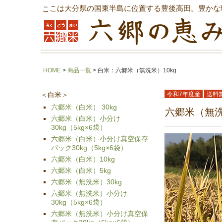
ここは大分県の国東半島に位置する豊後高田。豊かな
HOME
>
商品一覧
>
白米：六郷米（無洗米）10kg
＜白米＞
令和7年度産
送料
六郷米（白米） 30kg
六郷米（無洗
六郷米（白米）小分け
30kg（5kg×6袋）
六郷米（白米）小分け真空保存
パック30kg（5kg×6袋）
六郷米（白米）10kg
六郷米（白米）5kg
六郷米（無洗米）30kg
六郷米（無洗米）小分け
30kg（5kg×6袋）
六郷米（無洗米）小分け真空保