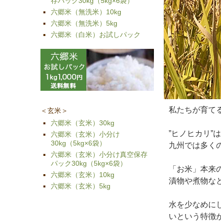
存パック30kg（5kg×6袋）
六郷米（無洗米）10kg
六郷米（無洗米）5kg
六郷米（白米）お試しパック
私たちが育て
＜玄米＞
六郷米（玄米）30kg
”ヒノヒカリ
六郷米（玄米）小分け
30kg（5kg×6袋）
九州では多く
六郷米（玄米）小分け真空保存
パック30kg（5kg×6袋）
「お米」本来
六郷米（玄米）10kg
漬物や煮物な
六郷米（玄米）5kg
水を少なめに
いという特徴