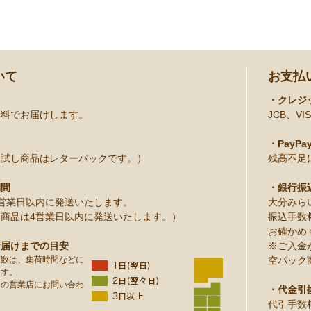
いて
お支払
・クレジ
無料でお届けします。
JCB、VIS
・PayPa
お試し商品はレターパックです。）
残高不足
期間
・銀行振
営業日以内に発送いたします。
大分みら
商品は4営業日以内に発送いたします。）
振込手数
お確かめ
お届けまでの目安
※ご入金
日数は、集荷時間などに
空パック
ます。
りの営業店にお問い合わ
・代金引
代引手数