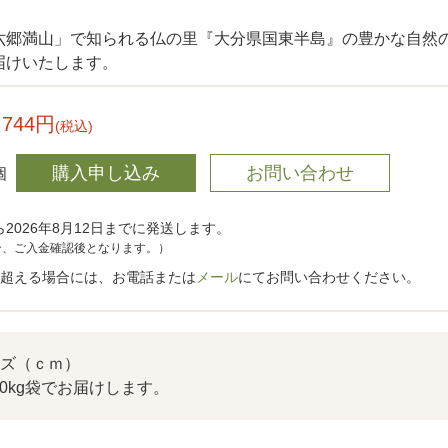
六郷満山」で知られる仏の里『大分県国東半島』の豊かな自然の中
届けいたします。
,744円
(税込)
個
2026年8月12日までに発送します。
合、ご入金確認後となります。）
を超える場合には、お電話または
メール
にてお問い合わせください。
ズ（ｃｍ）
5の10kg袋でお届けします。