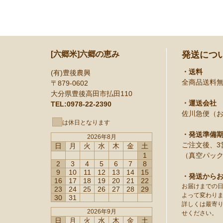
[六郷米]六郷の恵み
発送につ
・送料
(有)豊後農興
全商品送料
〒879-0602
大分県豊後高田市払田110
・運送会社
TEL:0978-22-2390
佐川急便（
は休日となります
・発送準備
2026年8月
ご注文後、3
日
月
火
水
木
金
土
1
（真空パック
2
3
4
5
6
7
8
9
10
11
12
13
14
15
・発送から
16
17
18
19
20
21
22
お届けまでの
23
24
25
26
27
28
29
よって変わり
30
31
詳しくは最寄
2026年9月
せください。
日
月
火
水
木
金
土